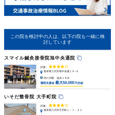
この院を検討中の人は、以下の院も一緒に検
討しています
スマイル鍼灸接骨院旭中央通院
評価：
熊本県八代市旭中央通１９−６
JR八代駅 徒歩１８分
最大50,000
通院支援金
円支給
いそだ整骨院 大手町院
評価：
熊本県八代市大手町１－７－２２