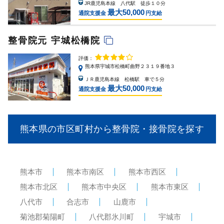
JR鹿児島本線 八代駅 徒歩１０分
最大50,000
通院支援金
円支給
整骨院元 宇城松橋院
評価：
熊本県宇城市松橋町曲野２３１９番地３
ＪＲ鹿児島本線 松橋駅 車で５分
最大50,000
通院支援金
円支給
熊本県の市区町村から整骨院・接骨院を探す
熊本市
熊本市南区
熊本市西区
熊本市北区
熊本市中央区
熊本市東区
八代市
合志市
山鹿市
菊池郡菊陽町
八代郡氷川町
宇城市