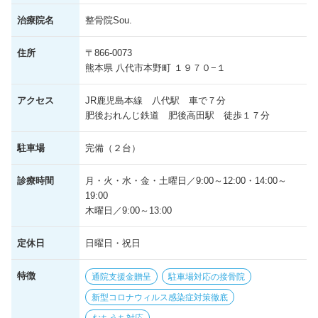
治療院名
整骨院Sou.
住所
〒866-0073
熊本県 八代市本野町 １９７０−１
アクセス
JR鹿児島本線 八代駅 車で７分
肥後おれんじ鉄道 肥後高田駅 徒歩１７分
駐車場
完備（２台）
診療時間
月・火・水・金・土曜日／9:00～12:00・14:00～
19:00
木曜日／9:00～13:00
定休日
日曜日・祝日
特徴
通院支援金贈呈
駐車場対応の接骨院
新型コロナウィルス感染症対策徹底
むちうち対応