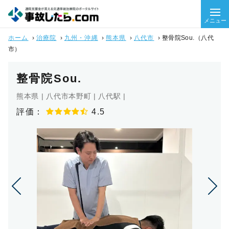
メニュー
ホーム
›
治療院
›
九州・沖縄
›
熊本県
›
八代市
›
整骨院Sou.（八代
市）
整骨院Sou.
熊本県 | 八代市本野町 | 八代駅 |
評価：
4.5