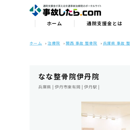
ホーム
通院⽀援⾦とは
ホーム
›
治療院
›
関西 事故 整骨院
›
兵庫県 事故 
なな整骨院伊丹院
兵庫県 | 伊丹市東有岡 | 伊丹駅 |