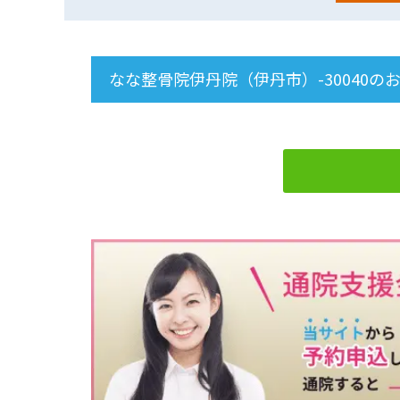
なな整骨院伊丹院（伊丹市）-30040の