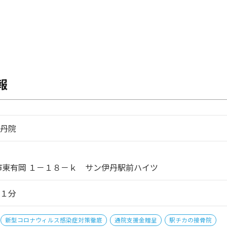
報
丹院
市東有岡 １－１８－ｋ サン伊丹駅前ハイツ
１分
新型コロナウィルス感染症対策徹底
通院支援金贈呈
駅チカの接骨院