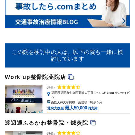
この院を検討中の人は、以下の院も一緒に検
討しています
Work up整骨院薬院店
評価：
福岡県福岡市中央区高砂１丁目７−４ 1F Blent サンケイビ
ル
西鉄天神大牟田線 薬院駅 徒歩５分
最大50,000
通院支援金
円支給
渡辺通ふるかわ整骨院・鍼灸院
評価：