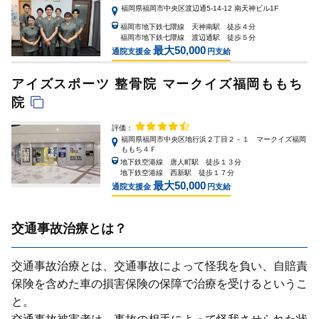
福岡県福岡市中央区渡辺通5-14-12 南天神ビル1F
福岡市地下鉄七隈線 天神南駅 徒歩４分
福岡市地下鉄七隈線 渡辺通駅 徒歩５分
最大50,000
通院支援金
円支給
アイズスポーツ 整骨院 マークイズ福岡ももち
院
評価：
福岡県福岡市中央区地行浜２丁目２－１ マークイズ福岡
ももち４Ｆ
地下鉄空港線 唐人町駅 徒歩１３分
地下鉄空港線 西新駅 徒歩１７分
最大50,000
通院支援金
円支給
交通事故治療とは？
交通事故治療とは、交通事故によって怪我を負い、⾃賠責
保険を含めた⾞の損害保険の保障で治療を受けるというこ
と。