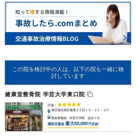
この院を検討中の人は、以下の院も一緒に検
討しています
健康堂整骨院 学芸大学東口院
評価：
東京都目黒区鷹番２丁目１９－２１－２Ｆ
東急東横線 学芸大学駅 徒歩１分
最大50,000
通院支援金
円支給