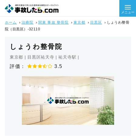
メニュー
ホーム
›
治療院
›
関東 事故 整骨院
›
東京都
›
目黒区
›
しょうわ整骨
院（目黒区）-32110
しょうわ整骨院
東京都 | 目黒区祐天寺 | 祐天寺駅 |
評価：
3.5