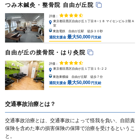
つみ木鍼灸・整骨院 自由が丘院
評価：
東京都目黒区自由が丘１丁目８−１８ マイセンビル２階 A
室
東急電鉄 自由が丘駅 徒歩３０秒
最大50,000
通院支援金
円支給
自由が丘の接骨院・はり灸院
評価：
東京都目黒区自由が丘１丁目１５-２２
東急東横線 自由が丘駅 徒歩７分
最大50,000
通院支援金
円支給
交通事故治療とは？
交通事故治療とは、交通事故によって怪我を負い、⾃賠責
保険を含めた⾞の損害保険の保障で治療を受けるというこ
と。