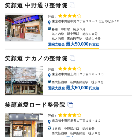
笑顔道 中野通り整骨院
評価：
東京都中野区中野２丁目２９ー７ はとやビル 1F
各線 中野駅 徒歩３分
丸ノ内線 新中野駅 徒歩１０分
丸ノ内線 東高円寺駅 徒歩１４分
最大50,000
通院支援金
円支給
笑顔道 ナカノの整骨院
評価：
東京都中野区上高田２丁目５８－１３
西武新宿線 新井薬師前駅 徒歩３分
最大50,000
通院支援金
円支給
笑顔道愛ロード整骨院
評価：
東京都中野区新井１丁目１５－１２
ＪＲ線 中野駅北口 徒歩８分
西武新宿線 新井薬師前 徒歩８分