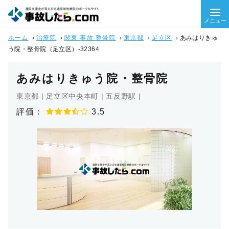
メニュー
ホーム
›
治療院
›
関東 事故 整骨院
›
東京都
›
足立区
›
あみはりきゅ
う院・整骨院（足立区）-32364
あみはりきゅう院・整骨院
東京都 | 足立区中央本町 | 五反野駅 |
評価：
3.5