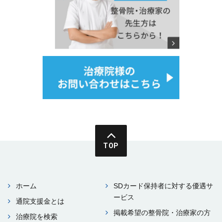
TOP
ホーム
SDカード保持者に対する優遇サ
ービス
通院⽀援⾦とは
掲載希望の整⾻院・治療家の⽅
治療院を検索