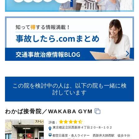
この院を検討中の人は、以下の院も一緒に検
討しています
わかば接骨院／WAKABA GYM
評価：
東京都足立区西新井４丁目２０−８−１０２
都営日暮里・舎人ライナー 西新井大師西駅 徒歩９分