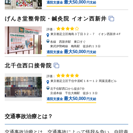
最大50,000
通院支援金
円支給
げんき堂整骨院・鍼灸院 イオン西新井
評価：
東京都足立区梅島３丁目３２－７ イオン西新井４F
各線 西新井駅 東口すぐ
東武伊勢崎線 梅島駅 徒歩約１３分
最大50,000
通院支援金
円支給
北千住西口接骨院
評価：
東京都足立区千住中居町１８ー１２ 岡葉流通ビル
北千住駅西口から徒歩7分
京成本線 千住大橋駅 徒歩１３分
最大50,000
通院支援金
円支給
交通事故治療とは？
交通事故治療とは、交通事故によって怪我を負い、⾃賠責