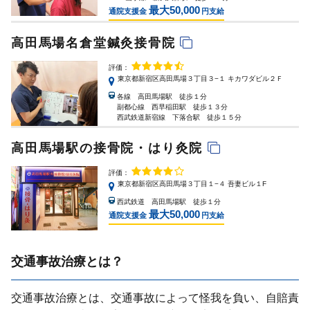
最大50,000
通院支援金
円支給
高田馬場名倉堂鍼灸接骨院
評価：
東京都新宿区高田馬場３丁目３−１ キカワダビル２Ｆ
各線 高田馬場駅 徒歩１分
副都心線 西早稲田駅 徒歩１３分
西武鉄道新宿線 下落合駅 徒歩１５分
高田馬場駅の接骨院・はり灸院
評価：
東京都新宿区高田馬場３丁目１−４ 吾妻ビル１F
西武鉄道 高田馬場駅 徒歩１分
最大50,000
通院支援金
円支給
交通事故治療とは？
交通事故治療とは、交通事故によって怪我を負い、⾃賠責