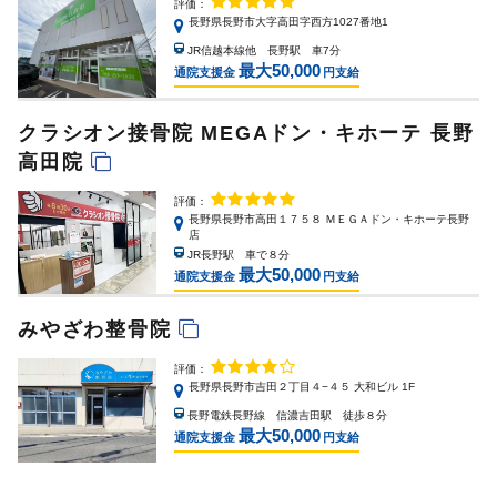
評価：
長野県長野市大字高田字西方1027番地1
JR信越本線他 長野駅 車7分
最大50,000
通院支援金
円支給
クラシオン接骨院 MEGAドン・キホーテ 長野
高田院
評価：
長野県長野市高田１７５８ ＭＥＧＡドン・キホーテ長野
店
JR長野駅 車で８分
最大50,000
通院支援金
円支給
みやざわ整骨院
評価：
長野県長野市吉田２丁目４−４５ 大和ビル 1F
長野電鉄長野線 信濃吉田駅 徒歩８分
最大50,000
通院支援金
円支給