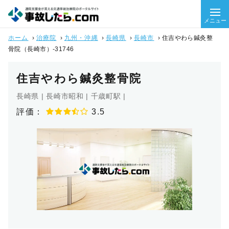
メニュー
ホーム
›
治療院
›
九州・沖縄
›
長崎県
›
長崎市
›
住吉やわら鍼灸整
骨院（長崎市）-31746
住吉やわら鍼灸整骨院
長崎県 | 長崎市昭和 | 千歳町駅 |
評価：
3.5