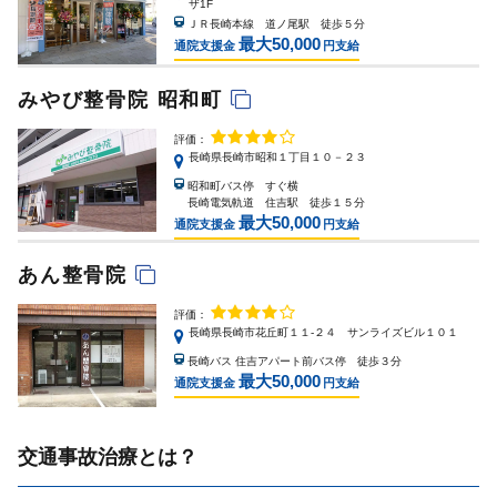
ザ1F
ＪＲ長崎本線 道ノ尾駅 徒歩５分
最大50,000
通院支援金
円支給
みやび整骨院 昭和町
評価：
長崎県長崎市昭和１丁目１０－２３
昭和町バス停 すぐ横
長崎電気軌道 住吉駅 徒歩１５分
最大50,000
通院支援金
円支給
あん整骨院
評価：
長崎県長崎市花丘町１１-２４ サンライズビル１０１
長崎バス 住吉アパート前バス停 徒歩３分
最大50,000
通院支援金
円支給
交通事故治療とは？