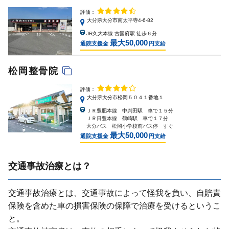
評価：
大分県大分市南太平寺4-6-82
JR久大本線 古国府駅 徒歩６分
最大50,000
通院支援金
円支給
松岡整骨院
評価：
大分県大分市松岡５０４１番地１
ＪＲ豊肥本線 中判田駅 車で１５分
ＪＲ日豊本線 鶴崎駅 車で１７分
大分バス 松岡小学校前バス停 すぐ
最大50,000
通院支援金
円支給
交通事故治療とは？
交通事故治療とは、交通事故によって怪我を負い、⾃賠責
保険を含めた⾞の損害保険の保障で治療を受けるというこ
と。