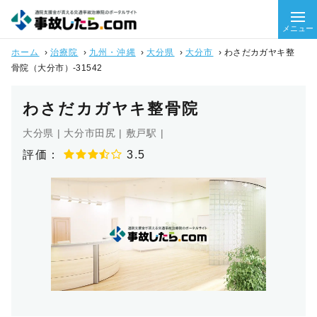
メニュー
ホーム
›
治療院
›
九州・沖縄
›
大分県
›
大分市
›
わさだカガヤキ整
骨院（大分市）-31542
わさだカガヤキ整骨院
大分県 | 大分市田尻 | 敷戸駅 |
評価：
3.5