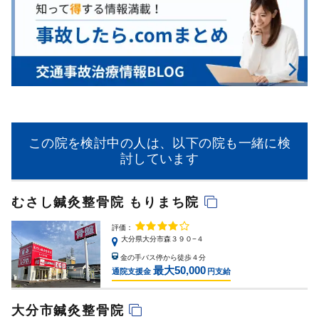
この院を検討中の人は、以下の院も一緒に検
討しています
むさし鍼灸整骨院 もりまち院
評価：
大分県大分市森３９０−４
金の手バス停から徒歩４分
最大50,000
通院支援金
円支給
大分市鍼灸整骨院