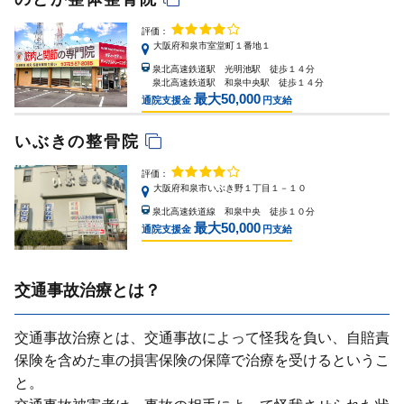
評価：
大阪府和泉市室堂町１番地１
泉北高速鉄道駅 光明池駅 徒歩１４分
泉北高速鉄道駅 和泉中央駅 徒歩１４分
最大50,000
通院支援金
円支給
いぶきの整骨院
評価：
大阪府和泉市いぶき野１丁目１－１０
泉北高速鉄道線 和泉中央 徒歩１０分
最大50,000
通院支援金
円支給
交通事故治療とは？
交通事故治療とは、交通事故によって怪我を負い、⾃賠責
保険を含めた⾞の損害保険の保障で治療を受けるというこ
と。