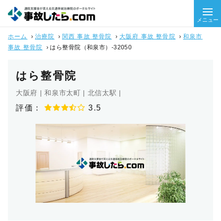
メニュー
ホーム
›
治療院
›
関西 事故 整骨院
›
大阪府 事故 整骨院
›
和泉市
事故 整骨院
›
はら整骨院（和泉市）-32050
はら整骨院
大阪府 | 和泉市太町 | 北信太駅 |
評価：
3.5