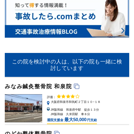
この院を検討中の人は、以下の院も一緒に検
討しています
みなみ鍼灸整骨院 和泉院
評価：
大阪府和泉市和気町２丁目１０−１８
JR阪和線 和泉府中駅 徒歩１３分
JR阪和線 久米田駅 車８分
最大50,000
通院支援金
円支給
のどか整体整骨院