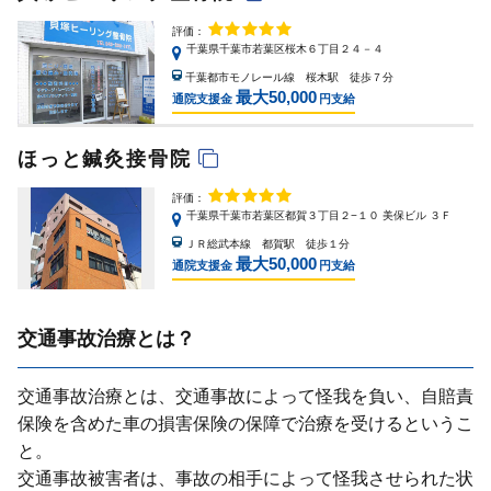
評価：
千葉県千葉市若葉区桜木６丁目２４－４
千葉都市モノレール線 桜木駅 徒歩７分
最大50,000
通院支援金
円支給
ほっと鍼灸接骨院
評価：
千葉県千葉市若葉区都賀３丁目２−１０ 美保ビル ３Ｆ
ＪＲ総武本線 都賀駅 徒歩１分
最大50,000
通院支援金
円支給
交通事故治療とは？
交通事故治療とは、交通事故によって怪我を負い、⾃賠責
保険を含めた⾞の損害保険の保障で治療を受けるというこ
と。
交通事故被害者は、事故の相⼿によって怪我させられた状