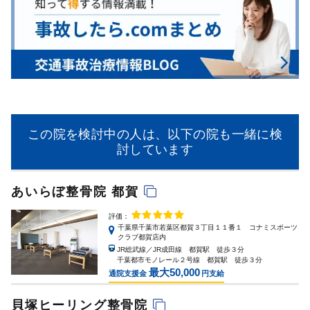
この院を検討中の人は、以下の院も一緒に検
討しています
あいらぼ整骨院 都賀
評価：
千葉県千葉市若葉区都賀３丁目１１番１ コナミスポーツ
クラブ都賀店内
JR総武線／JR成田線 都賀駅 徒歩３分
千葉都市モノレール２号線 都賀駅 徒歩３分
最大50,000
通院支援金
円支給
貝塚ヒーリング整骨院