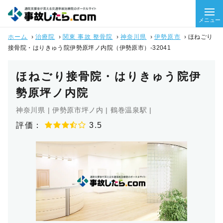
メニュー
ホーム
›
治療院
›
関東 事故 整骨院
›
神奈川県
›
伊勢原市
›
ほねごり
接骨院・はりきゅう院伊勢原坪ノ内院（伊勢原市）-32041
ほねごり接骨院・はりきゅう院伊
勢原坪ノ内院
神奈川県 | 伊勢原市坪ノ内 | 鶴巻温泉駅 |
評価：
3.5