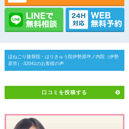
ほねごり接骨院・はりきゅう院伊勢原坪ノ内院（伊勢
原市）-32041のお客様の声
口コミを投稿する