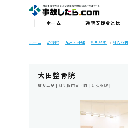
ホーム
通院⽀援⾦とは
ホーム
›
治療院
›
九州・沖縄
›
鹿児島県
›
阿久根
大田整骨院
鹿児島県 | 阿久根市琴平町 | 阿久根駅 |