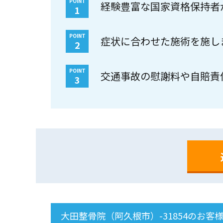
POINT
経験豊富な国家資格保持者
1
POINT
症状に合わせた施術を施し
2
POINT
交通事故の慰謝料や自賠責
3
大田整骨院（阿久根市）-31854のお客