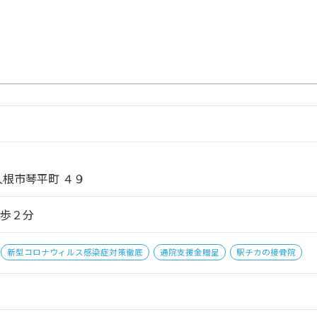
久根市琴平町 ４９
歩２分
新型コロナウィルス感染症対策徹底
通院支援金贈呈
駅チカの接骨院