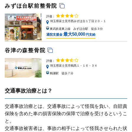
みずほ台駅前整骨院
評価：
埼玉県富士見市西みずほ台１丁目２０－１
東武鉄道東上線 みずほ台駅 徒歩３分
最大50,000
通院支援金
円支給
谷津の森整骨院
評価：
埼玉県富士見市鶴馬１－１６－３４
鶴瀬駅 徒歩７分
交通事故治療とは？
交通事故治療とは、交通事故によって怪我を負い、⾃賠責
保険を含めた⾞の損害保険の保障で治療を受けるというこ
と。
交通事故被害者は、事故の相⼿によって怪我させられた状