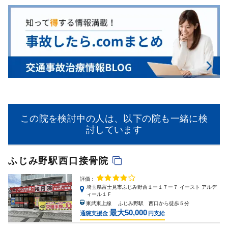
この院を検討中の人は、以下の院も一緒に検
討しています
ふじみ野駅西口接骨院
評価：
埼玉県富士見市ふじみ野西１ー１７ー７ イースト アルデ
ィール１Ｆ
東武東上線 ふじみ野駅 西口から徒歩５分
最大50,000
通院支援金
円支給