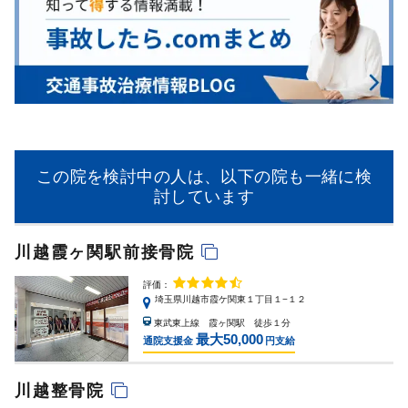
この院を検討中の人は、以下の院も一緒に検
討しています
川越霞ヶ関駅前接骨院
評価：
埼玉県川越市霞ケ関東１丁目１−１２
東武東上線 霞ヶ関駅 徒歩１分
最大50,000
通院支援金
円支給
川越整骨院