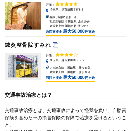
評価：
埼玉県川越市脇田本町8-2
各線 川越駅 徒歩6分
西武新宿線 本川越駅 徒歩10分
東武東上線 川越市駅 徒歩9分
最大50,000
通院支援金
円支給
鍼灸整骨院すみれ
評価：
埼玉県川越市東田町９－２
ＪＲ埼京線 川越駅 徒歩５分
東武東上線 川越駅 徒歩８分
最大50,000
通院支援金
円支給
交通事故治療とは？
交通事故治療とは、交通事故によって怪我を負い、⾃賠責
保険を含めた⾞の損害保険の保障で治療を受けるというこ
と。