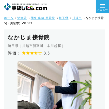
メニュー
ホーム
›
治療院
›
関東 事故 整骨院
›
埼玉県
›
川越市
›
なかじま接骨
院（川越市）-31689
なかじま接骨院
埼玉県 | 川越市新富町 | 本川越駅 |
評価：
3.5