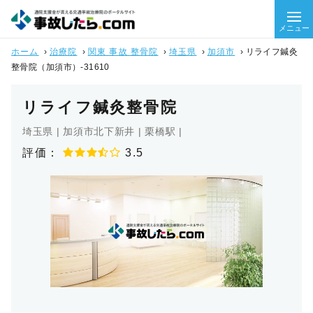
メニュー
ホーム
›
治療院
›
関東 事故 整骨院
›
埼玉県
›
加須市
›
リライフ鍼灸
整骨院（加須市）-31610
リライフ鍼灸整骨院
埼玉県 | 加須市北下新井 | 栗橋駅 |
評価：
3.5