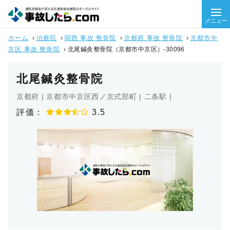
メニュー
ホーム
›
治療院
›
関西 事故 整骨院
›
京都府 事故 整骨院
›
京都市中
京区 事故 整骨院
›
北尾鍼灸整骨院（京都市中京区）-30096
北尾鍼灸整骨院
京都府 | 京都市中京区西ノ京式部町 | 二条駅 |
評価：
3.5