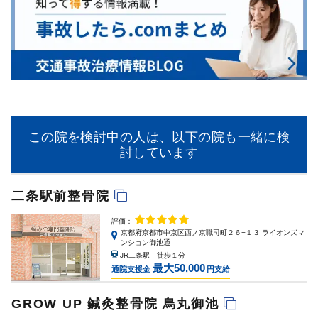
この院を検討中の人は、以下の院も一緒に検
討しています
二条駅前整骨院
評価：
京都府京都市中京区西ノ京職司町２６−１３ ライオンズマ
ンション御池通
JR二条駅 徒歩１分
最大50,000
通院支援金
円支給
GROW UP 鍼灸整骨院 烏丸御池