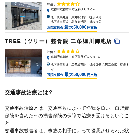
評価：
京都府京都市中京区神明町７０−１
地下鉄烏丸線 烏丸御池駅 徒歩４分
地下鉄東西線 烏丸御池駅 徒歩４分
最大50,000
通院支援金
円支給
TREE（ツリー）整骨院 二条堀川御池店
評価：
京都府京都市中京区俵屋町２０５−１
地下鉄東西線 二条城前駅 徒歩３分／JR二条駅 徒歩８
分
最大50,000
通院支援金
円支給
交通事故治療とは？
交通事故治療とは、交通事故によって怪我を負い、⾃賠責
保険を含めた⾞の損害保険の保障で治療を受けるというこ
と。
交通事故被害者は、事故の相⼿によって怪我させられた状