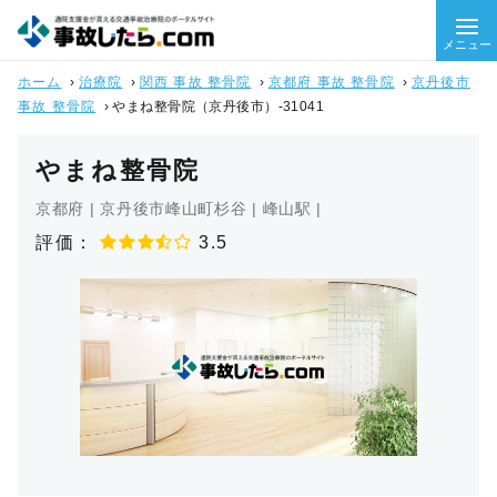
メニュー
ホーム
›
治療院
›
関西 事故 整骨院
›
京都府 事故 整骨院
›
京丹後市
事故 整骨院
›
やまね整骨院（京丹後市）-31041
やまね整骨院
京都府 | 京丹後市峰山町杉谷 | 峰山駅 |
評価：
3.5