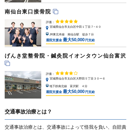
南仙台東口接骨院
評価：
宮城県仙台市太白区中田１丁目７−４０
JR東北本線 南仙台駅 徒歩７分
最大50,000
通院支援金
円支給
げんき堂整骨院・鍼灸院イオンタウン仙台富沢
評価：
宮城県仙台市太白区大野田５丁目３０ー６
地下鉄南北線 富沢駅 ４分
最大50,000
通院支援金
円支給
交通事故治療とは？
交通事故治療とは、交通事故によって怪我を負い、⾃賠責