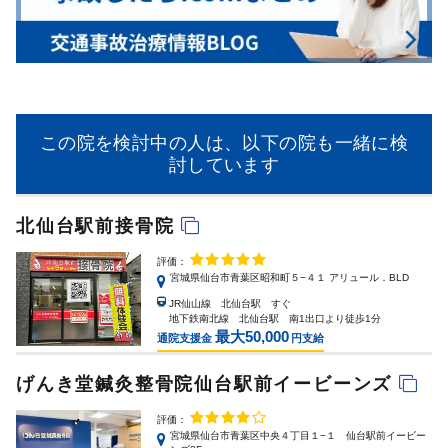
この院を検討中の人は、以下の院も一緒に検
討しています
北仙台駅前接骨院
評価：
宮城県仙台市青葉区昭和町５−４１ アリュール．BLD
JR仙山線 北仙台駅 すぐ
地下鉄南北線 北仙台駅 南1出口より徒歩1分
最大50,000
通院支援金
円支給
げんき堂鍼灸整骨院仙台駅前イービーンズ
評価：
宮城県仙台市青葉区中央４丁目１−１ 仙台駅前イービー