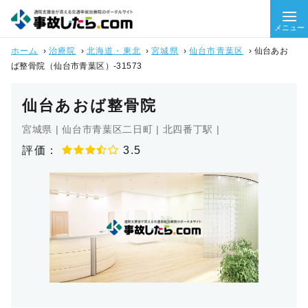
メニュー
ホーム
›
治療院
›
北海道・東北
›
宮城県
›
仙台市青葉区
›
仙台あお
ば整骨院（仙台市青葉区）-31573
仙台あおば整骨院
宮城県 | 仙台市青葉区二日町 | 北四番丁駅 |
評価：
3.5