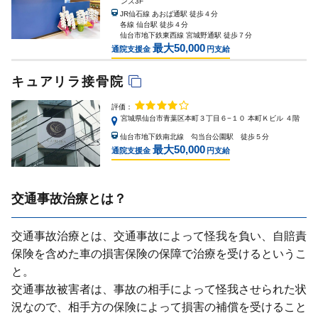
ンズ3F
JR仙石線 あおば通駅 徒歩４分
各線 仙台駅 徒歩４分
仙台市地下鉄東西線 宮城野通駅 徒歩７分
最大50,000
通院支援金
円支給
キュアリラ接骨院
評価：
宮城県仙台市青葉区本町３丁目６−１０ 本町Ｋビル ４階
仙台市地下鉄南北線 勾当台公園駅 徒歩５分
最大50,000
通院支援金
円支給
交通事故治療とは？
交通事故治療とは、交通事故によって怪我を負い、⾃賠責
保険を含めた⾞の損害保険の保障で治療を受けるというこ
と。
交通事故被害者は、事故の相⼿によって怪我させられた状
況なので、相⼿⽅の保険によって損害の補償を受けること