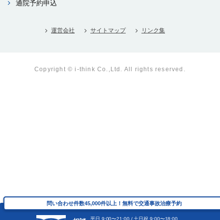
通院予約申込
運営会社
サイトマップ
リンク集
Copyright © i-think Co.,Ltd. All rights reserved.
問い合わせ件数45,000件以上！無料で交通事故治療予約
問い合わせ件数45,000件以上！無料で交通事故治療予約
平⽇ 9:00〜21:00 / ⼟⽇祝 9:00〜18:00
平⽇ 9:00〜21:00 / ⼟⽇祝 9:00〜18:00