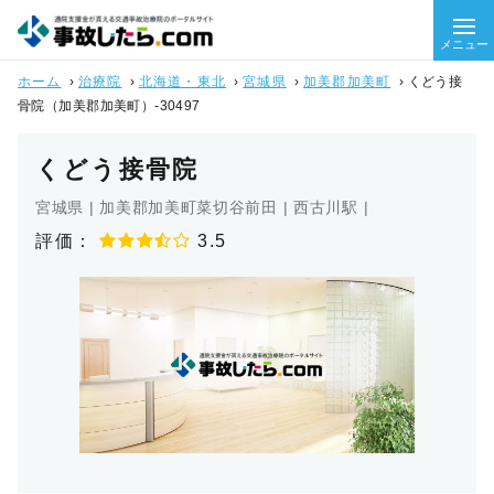
メニュー
ホーム
›
治療院
›
北海道・東北
›
宮城県
›
加美郡加美町
›
くどう接
骨院（加美郡加美町）-30497
くどう接骨院
宮城県 | 加美郡加美町菜切谷前田 | 西古川駅 |
評価：
3.5