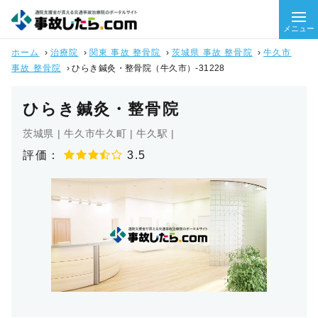
メニュー
ホーム
›
治療院
›
関東 事故 整骨院
›
茨城県 事故 整骨院
›
牛久市
事故 整骨院
›
ひらき鍼灸・整骨院（牛久市）-31228
ひらき鍼灸・整骨院
茨城県 | 牛久市牛久町 | 牛久駅 |
評価：
3.5