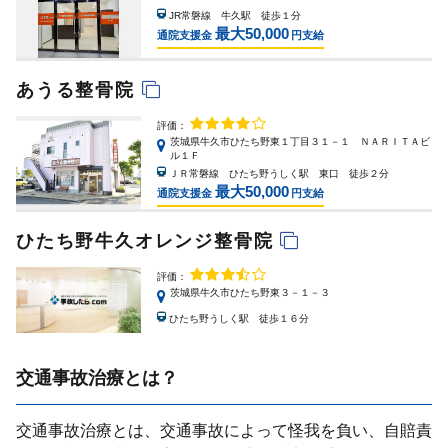
JR常磐線 牛久駅 徒歩１分
最大50,000
通院支援金
円支給
あうる整骨院
評価：
茨城県牛久市ひたち野東１丁目３１－１ ＮＡＲＩＴＡビ
ル１Ｆ
ＪＲ常磐線 ひたち野うしく駅 東口 徒歩２分
最大50,000
通院支援金
円支給
ひたち野牛久オレンジ整骨院
評価：
茨城県牛久市ひたち野東３－１－３
ひたち野うしく駅 徒歩１６分
交通事故治療とは？
交通事故治療とは、交通事故によって怪我を負い、⾃賠責