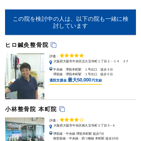
この院を検討中の人は、以下の院も一緒に検
討しています
ヒロ鍼灸整骨院
評価：
大阪府大阪市中央区北久宝寺町１丁目２－１４ ２Ｆ
中央線 堺筋本町駅 １号出口 徒歩３分
堺筋線 堺筋本町駅 １号出口 徒歩５分
最大50,000
通院支援金
円支給
小林整骨院 本町院
評価：
大阪府大阪市中央区南久宝寺町２丁目５−４
堺筋線・中央線 堺筋本町駅 徒歩7分
御堂筋線・中央線・四つ橋線 本町駅 徒歩10分