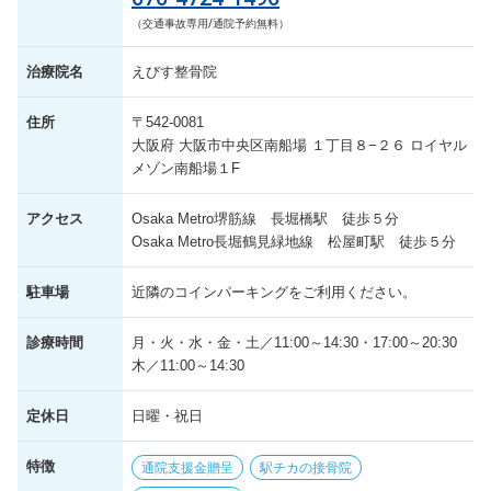
（交通事故専用/通院予約無料）
治療院名
えびす整骨院
住所
〒542-0081
大阪府 大阪市中央区南船場 １丁目８−２６ ロイヤル
メゾン南船場１F
アクセス
Osaka Metro堺筋線 長堀橋駅 徒歩５分
Osaka Metro長堀鶴見緑地線 松屋町駅 徒歩５分
駐車場
近隣のコインパーキングをご利用ください。
診療時間
月・火・水・金・土／11:00～14:30・17:00～20:30
木／11:00～14:30
定休日
日曜・祝日
特徴
通院支援金贈呈
駅チカの接骨院