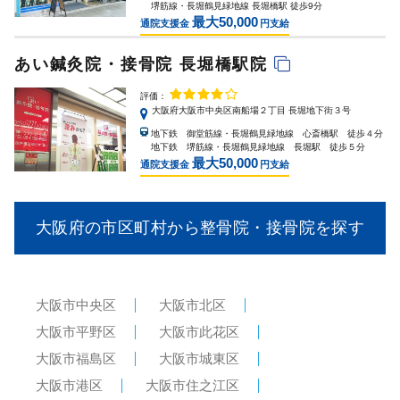
堺筋線・長堀鶴見緑地線 長堀橋駅 徒歩9分
最大50,000
通院支援金
円支給
あい鍼灸院・接骨院 長堀橋駅院
評価：
大阪府大阪市中央区南船場２丁目 長堀地下街３号
地下鉄 御堂筋線・長堀鶴見緑地線 心斎橋駅 徒歩４分
地下鉄 堺筋線・長堀鶴見緑地線 長堀駅 徒歩５分
最大50,000
通院支援金
円支給
大阪府の市区町村から整骨院・接骨院を探す
大阪市中央区
大阪市北区
大阪市平野区
大阪市此花区
大阪市福島区
大阪市城東区
大阪市港区
大阪市住之江区