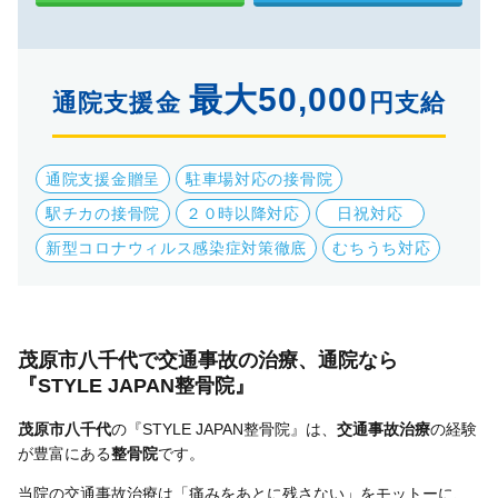
最大50,000
通院支援金
円支給
通院支援金贈呈
駐車場対応の接骨院
駅チカの接骨院
２０時以降対応
日祝対応
新型コロナウィルス感染症対策徹底
むちうち対応
茂原市八千代で交通事故の治療、通院なら
『STYLE JAPAN整骨院』
茂原市八千代
の『STYLE JAPAN整骨院』は、
交通事故治療
の経験
が豊富にある
整骨院
です。
当院の交通事故治療は「痛みをあとに残さない」をモットーに、