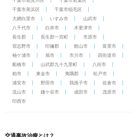
千葉市花見川区
千葉市若葉区
千葉市美浜区
千葉市稲毛区
大網白里市
いすみ市
山武市
八千代市
白井市
木更津市
長生郡
長生郡一宮町
市原市
習志野市
印旛郡
館山市
富里市
袖ケ浦市
旭市
市川市
四街道市
船橋市
山武郡九十九里町
八街市
柏市
東金市
夷隅郡
松戸市
浦安市
野田市
我孫子市
佐倉市
流山市
鎌ケ谷市
成田市
茂原市
印西市
交通事故治療とは？