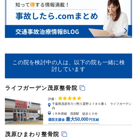
この院を検討中の人は、以下の院も一緒に検
討しています
ライフガーデン茂原整骨院
評価：
千葉県茂原市六ツ野八貫野２７８５番１ ライフガーデン
内
ＪＲ外房線 茂原駅 徒歩１０分
最大50,000
通院支援金
円支給
茂原ひまわり整骨院