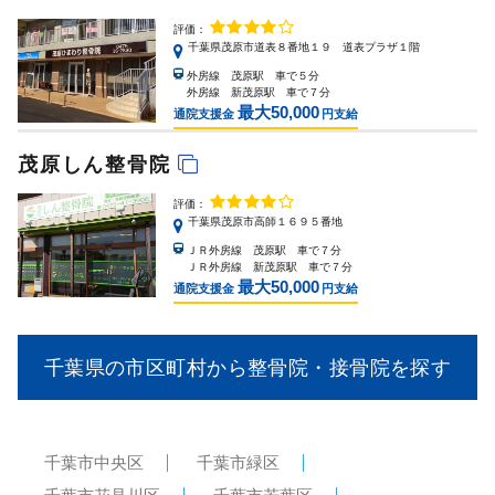
評価：
千葉県茂原市道表８番地１９ 道表プラザ１階
外房線 茂原駅 車で５分
外房線 新茂原駅 車で７分
最大50,000
通院支援金
円支給
茂原しん整骨院
評価：
千葉県茂原市高師１６９５番地
ＪＲ外房線 茂原駅 車で７分
ＪＲ外房線 新茂原駅 車で７分
最大50,000
通院支援金
円支給
千葉県の市区町村から整骨院・接骨院を探す
千葉市中央区
千葉市緑区