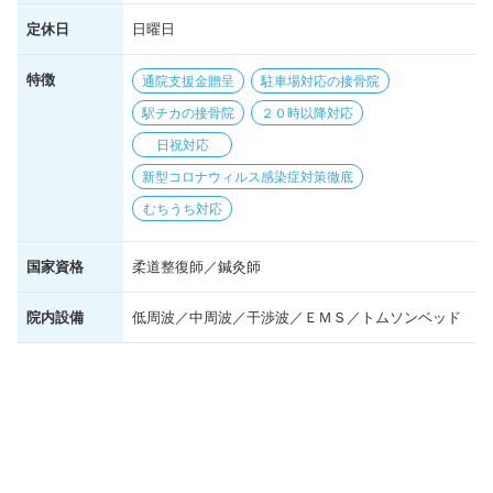
定休日
日曜日
特徴
通院支援金贈呈
駐車場対応の接骨院
駅チカの接骨院
２０時以降対応
日祝対応
新型コロナウィルス感染症対策徹底
むちうち対応
国家資格
柔道整復師／鍼灸師
院内設備
低周波／中周波／干渉波／ＥＭＳ／トムソンベッド